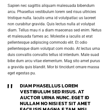
Sapien nec sagittis aliquam malesuada bibendum
arcu. Phasellus vestibulum lorem sed risus ultricies
tristique nulla. Iaculis urna id volutpatlac us laoreet
non curabitur gravida. Quis lectus nulla at volutpat
diam. Tellus mau ri a diam maecenas sed enim. Netus
et malesuada fames ac. Molestie a iaculis at erat
pellentesque adipiscing commodo elit. Et odio
pellentesque diam volutpat com modo. At lectus urna
duis convallis convallis tellus id interdum. Male suad
bibe dum arcu vitae elementum. Mag sito amet purus
a gravida quis blandit. Mor bi tincidunt ornare massa
eget egestas pu.
DIAM PHASELLUS LOREM
VESTIBULUM SED RISUS. AT
AUCTOR URNA NUNC. EGET ID
NULLAM NO NISI EST SIT AMET
FACILISIS MAGNA E TAM. NISI